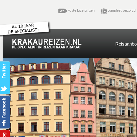
vaste lage prijzen
compleet verzo
Reisaanbo