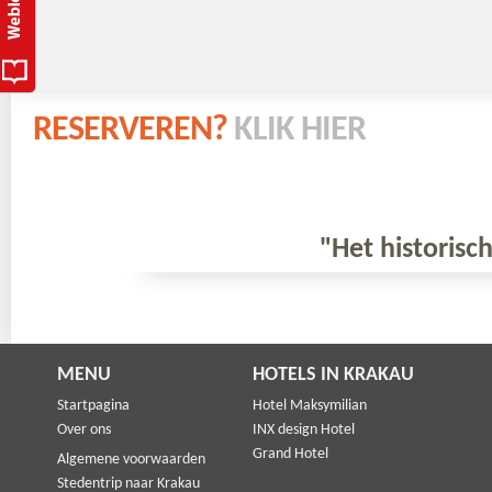
RESERVEREN?
KLIK HIER
"Het historisch
MENU
HOTELS IN KRAKAU
Startpagina
Hotel Maksymilian
Over ons
INX design Hotel
Grand Hotel
Algemene voorwaarden
Stedentrip naar Krakau