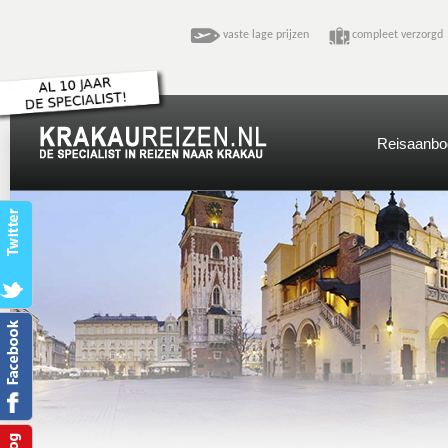
vaste lage prijzen
compleet verzo
Reisaanbo