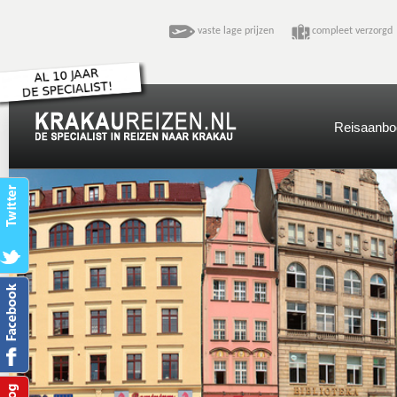
vaste lage prijzen
compleet verzo
Reisaanbo