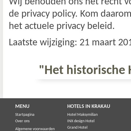
Wĳ behouden ons het recht vo
de privacy policy. Kom daarom
het actuele privacy beleid.
Laatste wĳziging: 21 maart 20
"Het historische 
MENU
HOTELS IN KRAKAU
Startpagina
Hotel Maksymilian
Over ons
INX design Hotel
Grand Hotel
Algemene voorwaarden