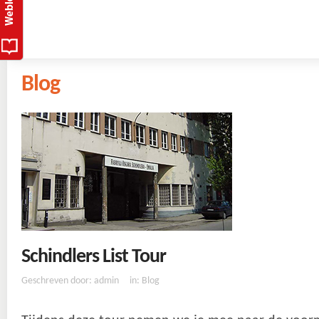
Blog
Schindlers List Tour
Geschreven door: admin
in:
Blog