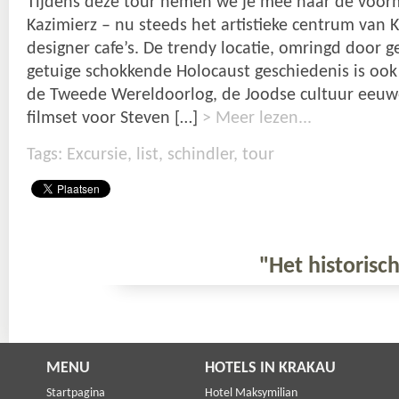
Tijdens deze tour nemen we je mee naar de voorm
Kazimierz – nu steeds het artistieke centrum van 
designer cafe’s. De trendy locatie, omringd door
getuige schokkende Holocaust geschiedenis is ook
de Tweede Wereldoorlog, de Joodse cultuur eeuw
filmset voor Steven […]
> Meer lezen...
Tags:
Excursie
,
list
,
schindler
,
tour
"Het historisch
MENU
HOTELS IN KRAKAU
Startpagina
Hotel Maksymilian