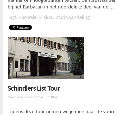
manier om hoogtepunten te zien. De stadswandel
bij het Barbacan in het noordelijke deel van de […
Tags:
Excursie
,
krakau
,
stadswandeling
Schindlers List Tour
Geschreven door: admin
in:
Blog
Tijdens deze tour nemen we je mee naar de voorm