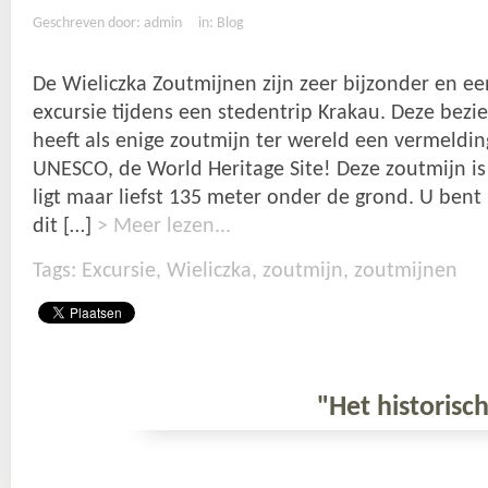
Geschreven door: admin
in:
Blog
De Wieliczka Zoutmijnen zijn zeer bijzonder en e
excursie tijdens een stedentrip Krakau. Deze bez
heeft als enige zoutmijn ter wereld een vermelding
UNESCO, de World Heritage Site! Deze zoutmijn i
ligt maar liefst 135 meter onder de grond. U bent 
dit […]
> Meer lezen...
Tags:
Excursie
,
Wieliczka
,
zoutmijn
,
zoutmijnen
"Het historisch