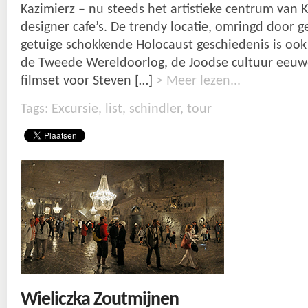
Kazimierz – nu steeds het artistieke centrum van 
designer cafe’s. De trendy locatie, omringd door
getuige schokkende Holocaust geschiedenis is ook
de Tweede Wereldoorlog, de Joodse cultuur eeuw
filmset voor Steven […]
> Meer lezen...
Tags:
Excursie
,
list
,
schindler
,
tour
Wieliczka Zoutmijnen